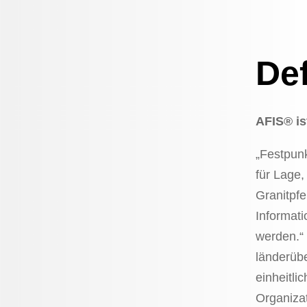
Def
AFIS® is
„Festpunk
für Lage,
Granitpfe
Informati
werden.“ 
länderübe
einheitli
Organizat