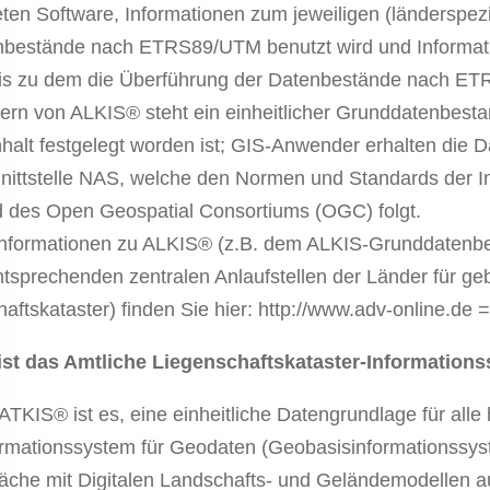
en Software, Informationen zum jeweiligen (länderspezi
nbestände nach ETRS89/UTM benutzt wird und Informatio
is zu dem die Überführung der Datenbestände nach ETR
rn von ALKIS® steht ein einheitlicher Grunddatenbestan
halt festgelegt worden ist; GIS-Anwender erhalten die D
ittstelle NAS, welche den Normen und Standards der Int
d des Open Geospatial Consortiums (OGC) folgt.
Informationen zu ALKIS® (z.B. dem ALKIS-Grunddatenbes
ntsprechenden zentralen Anlaufstellen der Länder für 
aftskataster) finden Sie hier: http://www.adv-online.de
st das Amtliche Liegenschaftskataster-Information
 ATKIS® ist es, eine einheitliche Datengrundlage für alle
ormationssystem für Geodaten (Geobasisinformationssyst
läche mit Digitalen Landschafts- und Geländemodellen a