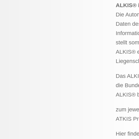
ALKIS® i
Die Autom
Daten des
Informat
stellt so
ALKIS® er
Liegensch
Das ALKIS
die Bunde
ALKIS® 
zum jewei
ATKIS Pr
Hier find