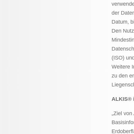
verwendet
der Date
Datum, b
Den Nutze
Mindestin
Datenschn
(ISO) un
Weitere 
zu den e
Liegensch
ALKIS® i
„Ziel von
Basisinf
Erdoberf