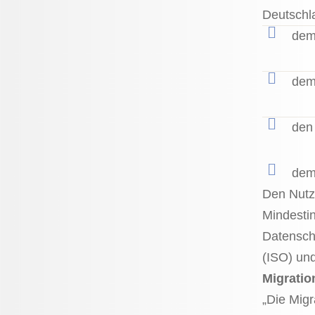
Deutschla
dem
dem
den 
dem
Den Nutze
Mindestin
Datenschn
(ISO) un
Migratio
„Die Migr